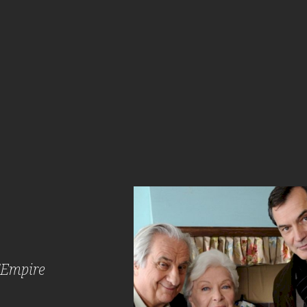
s
l'Empire